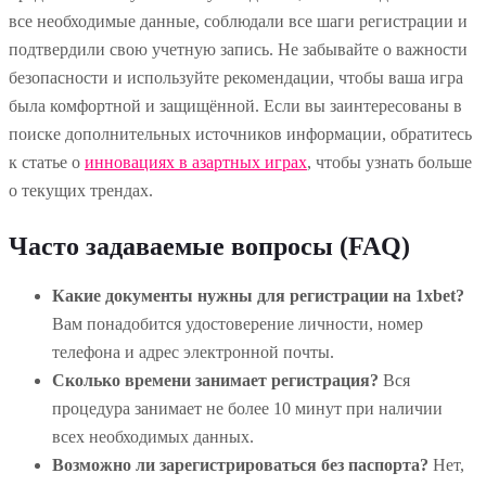
все необходимые данные, соблюдали все шаги регистрации и
подтвердили свою учетную запись. Не забывайте о важности
безопасности и используйте рекомендации, чтобы ваша игра
была комфортной и защищённой. Если вы заинтересованы в
поиске дополнительных источников информации, обратитесь
к статье о
инновациях в азартных играх
, чтобы узнать больше
о текущих трендах.
Часто задаваемые вопросы (FAQ)
Какие документы нужны для регистрации на 1xbet?
Вам понадобится удостоверение личности, номер
телефона и адрес электронной почты.
Сколько времени занимает регистрация?
Вся
процедура занимает не более 10 минут при наличии
всех необходимых данных.
Возможно ли зарегистрироваться без паспорта?
Нет,