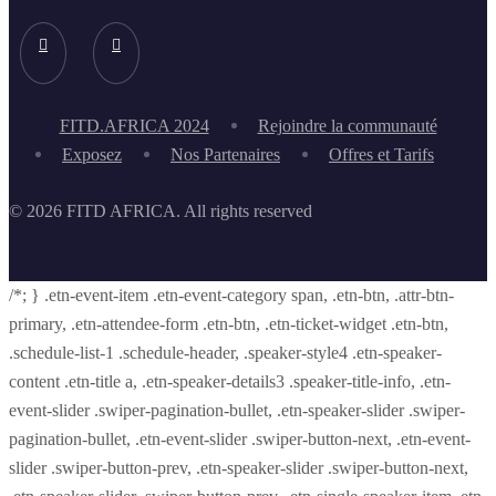
FITD.AFRICA 2024
Rejoindre la communauté
Exposez
Nos Partenaires
Offres et Tarifs
© 2026 FITD AFRICA. All rights reserved
/*; } .etn-event-item .etn-event-category span, .etn-btn, .attr-btn-
primary, .etn-attendee-form .etn-btn, .etn-ticket-widget .etn-btn,
.schedule-list-1 .schedule-header, .speaker-style4 .etn-speaker-
content .etn-title a, .etn-speaker-details3 .speaker-title-info, .etn-
event-slider .swiper-pagination-bullet, .etn-speaker-slider .swiper-
pagination-bullet, .etn-event-slider .swiper-button-next, .etn-event-
slider .swiper-button-prev, .etn-speaker-slider .swiper-button-next,