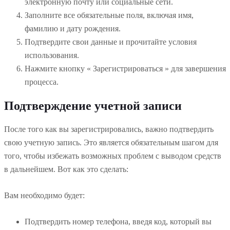
электронную почту или социальные сети.
Заполните все обязательные поля, включая имя,
фамилию и дату рождения.
Подтвердите свои данные и прочитайте условия
использования.
Нажмите кнопку « Зарегистрироваться » для завершения
процесса.
Подтверждение учетной записи
После того как вы зарегистрировались, важно подтвердить
свою учетную запись. Это является обязательным шагом для
того, чтобы избежать возможных проблем с выводом средств
в дальнейшем. Вот как это сделать:
Вам необходимо будет:
Подтвердить номер телефона, введя код, который вы