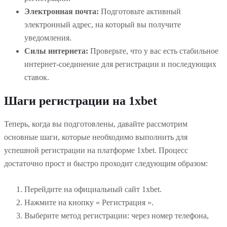
Электронная почта:
Подготовьте активный
электронный адрес, на который вы получите
уведомления.
Силы интернета:
Проверьте, что у вас есть стабильное
интернет-соединение для регистрации и последующих
ставок.
Шаги регистрации на 1xbet
Теперь, когда вы подготовлены, давайте рассмотрим
основные шаги, которые необходимо выполнить для
успешной регистрации на платформе 1xbet. Процесс
достаточно прост и быстро проходит следующим образом:
Перейдите на официальный сайт 1xbet.
Нажмите на кнопку « Регистрация ».
Выберите метод регистрации: через номер телефона,