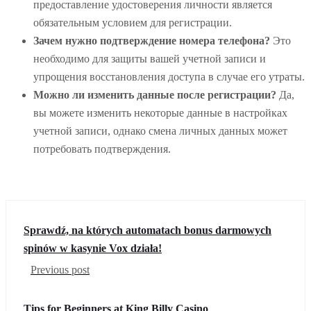
предоставление удостоверения личности является
обязательным условием для регистрации.
Зачем нужно подтверждение номера телефона?
Это
необходимо для защиты вашей учетной записи и
упрощения восстановления доступа в случае его утраты.
Можно ли изменить данные после регистрации?
Да,
вы можете изменить некоторые данные в настройках
учетной записи, однако смена личных данных может
потребовать подтверждения.
Sprawdź, na których automatach bonus darmowych
spinów w kasynie Vox działa!
Previous post
Tips for Beginners at King Billy Casino