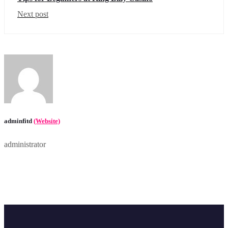
Next post
adminfitd
(Website)
administrator