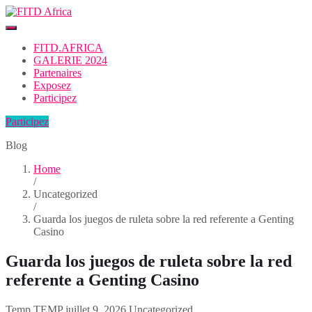
FITD.AFRICA
GALERIE 2024
Partenaires
Exposez
Participez
Participez
Blog
Home
/
Uncategorized
/
Guarda los juegos de ruleta sobre la red referente a Genting
Casino
Guarda los juegos de ruleta sobre la red
referente a Genting Casino
Temp TEMP
juillet 9, 2026
Uncategorized