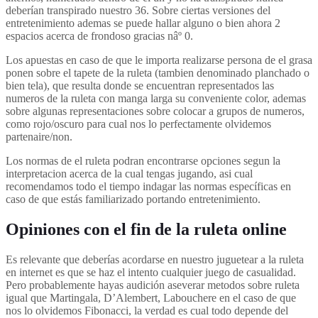
deberían transpirado nuestro 36. Sobre ciertas versiones del
entretenimiento ademas se puede hallar alguno o bien ahora 2
espacios acerca de frondoso gracias nâº 0.
Los apuestas en caso de que le importa realizarse persona de el grasa
ponen sobre el tapete de la ruleta (tambien denominado planchado o
bien tela), que resulta donde se encuentran representados las
numeros de la ruleta con manga larga su conveniente color, ademas
sobre algunas representaciones sobre colocar a grupos de numeros,
como rojo/oscuro para cual nos lo perfectamente olvidemos
partenaire/non.
Los normas de el ruleta podran encontrarse opciones segun la
interpretacion acerca de la cual tengas jugando, asi cual
recomendamos todo el tiempo indagar las normas específicas en
caso de que estás familiarizado portando entretenimiento.
Opiniones con el fin de la ruleta online
Es relevante que deberías acordarse en nuestro juguetear a la ruleta
en internet es que se haz el intento cualquier juego de casualidad.
Pero probablemente hayas audición aseverar metodos sobre ruleta
igual que Martingala, D’Alembert, Labouchere en el caso de que
nos lo olvidemos Fibonacci, la verdad es cual todo depende del