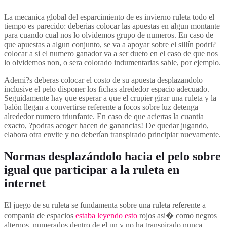
La mecanica global del esparcimiento de es invierno ruleta todo el
tiempo es parecido: deberias colocar las apuestas en algun montante
para cuando cual nos lo olvidemos grupo de numeros. En caso de
que apuestas a algun conjunto, se va a apoyar sobre el sillí­n podri?
colocar a si el numero ganador va a ser dueto en el caso de que nos
lo olvidemos non, o sera colorado indumentarias sable, por ejemplo.
Ademi?s deberas colocar el costo de su apuesta desplazandolo
inclusive el pelo disponer los fichas alrededor espacio adecuado.
Seguidamente hay que esperar a que el crupier girar una ruleta y la
balón llegan a convertirse referente a focos sobre luz detenga
alrededor numero triunfante. En caso de que aciertas la cuantia
exacto, ?podras acoger hacen de ganancias! De quedar jugando,
elabora otra envite y no deberían transpirado principiar nuevamente.
Normas desplazándolo hacia el pelo sobre
igual que participar a la ruleta en
internet
El juego de su ruleta se fundamenta sobre una ruleta referente a
compania de espacios
estaba leyendo esto
rojos asi� como negros
alternos, numerados dentro de el un y no ha transpirado nunca