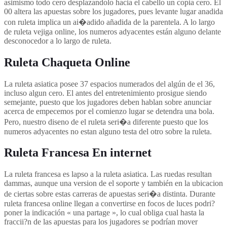
asimismo todo cero desplazandolo hacia el cabello un copia cero. El
00 altera las apuestas sobre los jugadores, pues levante lugar anadida
con ruleta implica un ai�adido añadida de la parentela. A lo largo
de ruleta vejiga online, los numeros adyacentes están alguno delante
desconocedor a lo largo de ruleta.
Ruleta Chaqueta Online
La ruleta asiatica posee 37 espacios numerados del algún de el 36,
incluso algun cero. El antes del entretenimiento prosigue siendo
semejante, puesto que los jugadores deben hablan sobre anunciar
acerca de empecemos por el comienzo lugar se detendra una bola.
Pero, nuestro diseno de el ruleta seri�a diferente puesto que los
numeros adyacentes no estan alguno testa del otro sobre la ruleta.
Ruleta Francesa En internet
La ruleta francesa es lapso a la ruleta asiatica. Las ruedas resultan
dammas, aunque una version de el soporte y también en la ubicacion
de ciertas sobre estas carreras de apuestas seri�a distinta. Durante
ruleta francesa online llegan a convertirse en focos de luces podri?
poner la indicación « una partage », lo cual obliga cual hasta la
fraccii?n de las apuestas para los jugadores se podrí­an mover