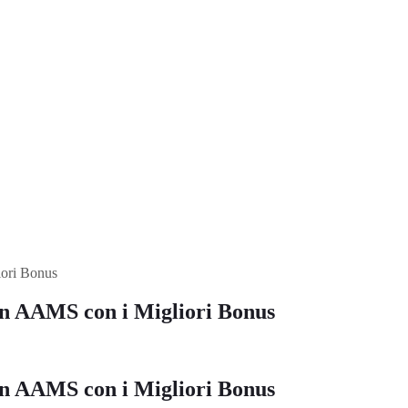
iori Bonus
on AAMS con i Migliori Bonus
on AAMS con i Migliori Bonus