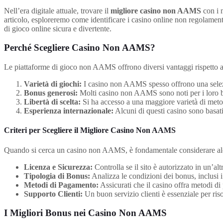
Nell’era digitale attuale, trovare il
migliore casino non AAMS
con i m
articolo, esploreremo come identificare i casino online non regolamen
di gioco online sicura e divertente.
Perché Scegliere Casino Non AAMS?
Le piattaforme di gioco non AAMS offrono diversi vantaggi rispetto ai
Varietà di giochi:
I casino non AAMS spesso offrono una selezion
Bonus generosi:
Molti casino non AAMS sono noti per i loro 
Libertà di scelta:
Si ha accesso a una maggiore varietà di meto
Esperienza internazionale:
Alcuni di questi casino sono basati
Criteri per Scegliere il Migliore Casino Non AAMS
Quando si cerca un casino non AAMS, è fondamentale considerare alcuni 
Licenza e Sicurezza:
Controlla se il sito è autorizzato in un’alt
Tipologia di Bonus:
Analizza le condizioni dei bonus, inclusi i
Metodi di Pagamento:
Assicurati che il casino offra metodi di
Supporto Clienti:
Un buon servizio clienti è essenziale per ris
I Migliori Bonus nei Casino Non AAMS