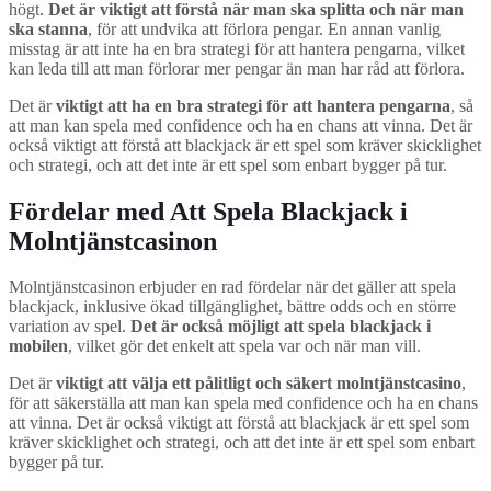
högt.
Det är viktigt att förstå när man ska splitta och när man
ska stanna
, för att undvika att förlora pengar. En annan vanlig
misstag är att inte ha en bra strategi för att hantera pengarna, vilket
kan leda till att man förlorar mer pengar än man har råd att förlora.
Det är
viktigt att ha en bra strategi för att hantera pengarna
, så
att man kan spela med confidence och ha en chans att vinna. Det är
också viktigt att förstå att blackjack är ett spel som kräver skicklighet
och strategi, och att det inte är ett spel som enbart bygger på tur.
Fördelar med Att Spela Blackjack i
Molntjänstcasinon
Molntjänstcasinon erbjuder en rad fördelar när det gäller att spela
blackjack, inklusive ökad tillgänglighet, bättre odds och en större
variation av spel.
Det är också möjligt att spela blackjack i
mobilen
, vilket gör det enkelt att spela var och när man vill.
Det är
viktigt att välja ett pålitligt och säkert molntjänstcasino
,
för att säkerställa att man kan spela med confidence och ha en chans
att vinna. Det är också viktigt att förstå att blackjack är ett spel som
kräver skicklighet och strategi, och att det inte är ett spel som enbart
bygger på tur.