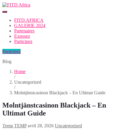
FITD.AFRICA
GALERIE 2024
Partenaires
Exposez
Participez
Participez
Blog
Home
/
Uncategorized
/
Molntjänstcasinon Blackjack – En Ultimat Guide
Molntjänstcasinon Blackjack – En
Ultimat Guide
Temp TEMP
avril 28, 2026
Uncategorized