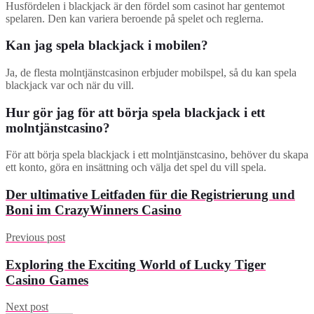
Husfördelen i blackjack är den fördel som casinot har gentemot
spelaren. Den kan variera beroende på spelet och reglerna.
Kan jag spela blackjack i mobilen?
Ja, de flesta molntjänstcasinon erbjuder mobilspel, så du kan spela
blackjack var och när du vill.
Hur gör jag för att börja spela blackjack i ett
molntjänstcasino?
För att börja spela blackjack i ett molntjänstcasino, behöver du skapa
ett konto, göra en insättning och välja det spel du vill spela.
Der ultimative Leitfaden für die Registrierung und
Boni im CrazyWinners Casino
Previous post
Exploring the Exciting World of Lucky Tiger
Casino Games
Next post