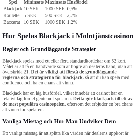
Spel
Mininsats
Maxinsats
Husfördel
Blackjack
10 SEK
1000 SEK
0,5%
Roulette
5 SEK
500 SEK
2,7%
Baccarat
10 SEK
1000 SEK
1,2%
Hur Spelas Blackjack i Molntjänstcasinon
Regler och Grundläggande Strategier
Blackjack spelas med ett eller flera standardkortlekar om 52 kort.
Målet är att få en handvärde som är högre än dealerns hand, utan att
överskrida 21.
Det är viktigt att förstå de grundläggande
reglerna och strategierna för blackjack
, så att du kan spela med
confidence och ha en chans att vinna.
Blackjack har en låg husfördel, vilket innebär att casinot har en
relativt låg fördel gentemot spelaren.
Detta gör blackjack till ett av
de mest populära casinospelen
, eftersom det erbjuder en bra chans
att vinna för spelaren.
Vanliga Misstag och Hur Man Undviker Dem
Ett vanligt misstag är att splitta lika värden när dealerns uppkort är