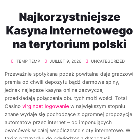
Najkorzystniejsze
Kasyna Internetowego
na terytorium polski
TEMP TEMP
JUILLET 9, 2026
UNCATEGORIZED
Przeważnie spotykana podaż powitalna daje graczowi
premia od chwili depozytu bądź darmowe spiny,
jednak najlepsze kasyna online zazwyczaj
przedkładają połączenia obu tych możliwości. Total
Casino
virginbet logowanie
w największym stopniu
znane wydaje się pochodzące z ogromnej propozycje
automatów przez internet – od imponujących
owocówek w całej współczesne sloty internetowe. W
takim przypadku do odwiedzenia dyspozycji