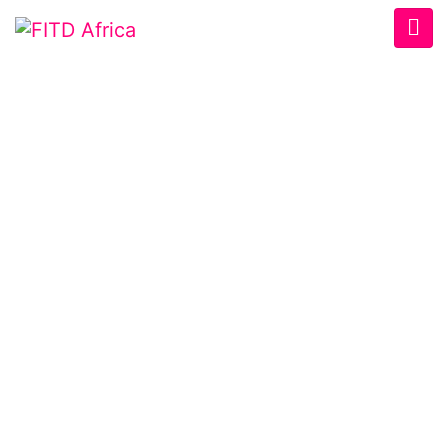
BLOG
Home
/
Uncategorized
/
Najkorzystniejsze Kasyna Internetowego na terytorium
polski