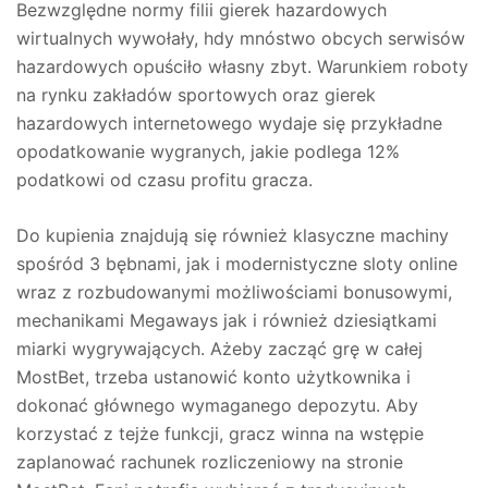
Bezwzględne normy filii gierek hazardowych
wirtualnych wywołały, hdy mnóstwo obcych serwisów
hazardowych opuściło własny zbyt. Warunkiem roboty
na rynku zakładów sportowych oraz gierek
hazardowych internetowego wydaje się przykładne
opodatkowanie wygranych, jakie podlega 12%
podatkowi od czasu profitu gracza.
Do kupienia znajdują się również klasyczne machiny
spośród 3 bębnami, jak i modernistyczne sloty online
wraz z rozbudowanymi możliwościami bonusowymi,
mechanikami Megaways jak i również dziesiątkami
miarki wygrywających. Ażeby zacząć grę w całej
MostBet, trzeba ustanowić konto użytkownika i
dokonać głównego wymaganego depozytu. Aby
korzystać z tejże funkcji, gracz winna na wstępie
zaplanować rachunek rozliczeniowy na stronie