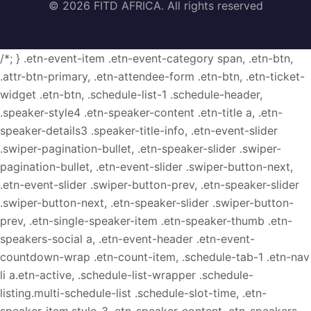
© 2026 FITD AFRICA. All rights reserved
/*; } .etn-event-item .etn-event-category span, .etn-btn,
.attr-btn-primary, .etn-attendee-form .etn-btn, .etn-ticket-
widget .etn-btn, .schedule-list-1 .schedule-header,
.speaker-style4 .etn-speaker-content .etn-title a, .etn-
speaker-details3 .speaker-title-info, .etn-event-slider
.swiper-pagination-bullet, .etn-speaker-slider .swiper-
pagination-bullet, .etn-event-slider .swiper-button-next,
.etn-event-slider .swiper-button-prev, .etn-speaker-slider
.swiper-button-next, .etn-speaker-slider .swiper-button-
prev, .etn-single-speaker-item .etn-speaker-thumb .etn-
speakers-social a, .etn-event-header .etn-event-
countdown-wrap .etn-count-item, .schedule-tab-1 .etn-nav
li a.etn-active, .schedule-list-wrapper .schedule-
listing.multi-schedule-list .schedule-slot-time, .etn-