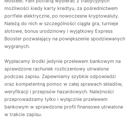
MostBet. Fani potrafią wybierać z tradycyjnych
możliwości kiedy karty kredtyu, za pośrednictwem
portfele elektryczne, po nowoczesne kryptowaluty.
Należą do nich w szczególności ciągła gra, turnieje
slotowe, bonus urodzinowy i wyjątkowy Express
Booster pozwalający na powiększenie spodziewanych
wygranych.
Wypłacamy środki jedynie przelewem bankowym na
sprawdzone rachunek rozliczeniowy utrwalone
podczas zapisu. Zapewniamy szybkie odpowiedzi
oraz kompetentną pomoc w całej sprawach składów,
weryfikacji i przepisów hazardowych. Należności
przeprowadzamy tylko i wyłącznie przelewem
bankowym w sprawdzone profil finansowe utrwalone
w trakcie zapisu.