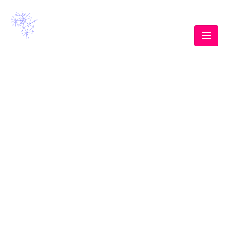
BLOG
Home
/
casino
/
Odblokuj rundy bonusowe w automatach Vox: Krok po
kroku