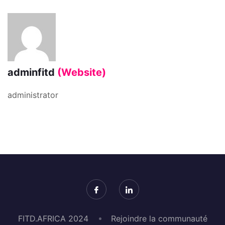
adminfitd
(Website)
administrator
FITD.AFRICA 2024
Rejoindre la communauté