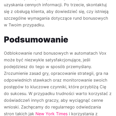
uzyskania cennych informacji. Po trzecie, skontaktuj
się z obsługą klienta, aby dowiedzieć się, czy istnieją
szczególne wymagania dotyczące rund bonusowych
w Twoim przypadku.
Podsumowanie
Odblokowanie rund bonusowych w automatach Vox
może być niezwykle satysfakcjonujące, jeśli
podejdziesz do tego w sposób przemyślany.
Zrozumienie zasad gry, opracowanie strategii, gra na
odpowiednich stawkach oraz monitorowanie swoich
postępów to kluczowe czynniki, które przybliżą Cię
do sukcesu. W przypadku trudności warto korzystać z
doświadczeń innych graczy, aby wyciągnąć cenne
wnioski. Zachęcamy do regularnego odwiedzania
stron takich jak
New York Times
i korzystania z