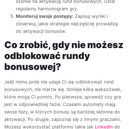
szanse na aktywację rund bonusowych. Ustal
regularny harmonogram gry.
Monitoruj swoje postępy:
Zapisuj wyniki i
obserwuj, jakie strategie najczęściej prowadzą
do aktywacji bonusów.
Co zrobić, gdy nie możesz
odblokować rundy
bonusowej?
Jeśli mimo prób nie udaje Ci się odblokować rund
bonusowych, nie martw się. Istnieje kilka wskazówek,
które mogą Ci pomóc. Po pierwsze, sprawdź czy gra
jest w odpowiedniej fazie. Czasami automaty mają
swoje fazy, w których bonusy są bardziej skłonne do
aktywacji. Po drugie, zapoznaj się z innymi graczami.
Możesz wykorzystać platformy takie jak
LinkedIn
do