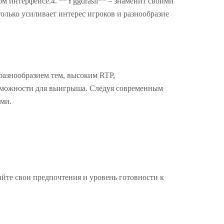
м интерфейсе.4. **Yggdrasil** – знаменит своими
лько усиливает интерес игроков и разнообразие
разнообразием тем, высоким RTP,
зможности для выигрыша. Следуя современным
ами.
айте свои предпочтения и уровень готовности к