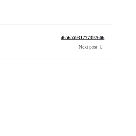
465655931777397666
Next post