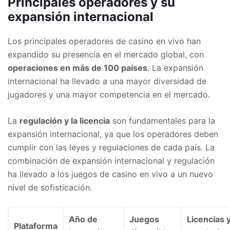
Principales operadores y su
expansión internacional
Los principales operadores de casino en vivo han
expandido su presencia en el mercado global, con
operaciones en más de 100 países
. La expansión
internacional ha llevado a una mayor diversidad de
jugadores y una mayor competencia en el mercado.
La
regulación y la licencia
son fundamentales para la
expansión internacional, ya que los operadores deben
cumplir con las leyes y regulaciones de cada país. La
combinación de expansión internacional y regulación
ha llevado a los juegos de casino en vivo a un nuevo
nivel de sofisticación.
Año de
Juegos
Licencias 
Plataforma