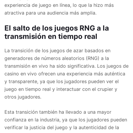
experiencia de juego en línea, lo que la hizo más
atractiva para una audiencia más amplia.
El salto de los juegos RNG a la
transmisión en tiempo real
La transición de los juegos de azar basados en
generadores de números aleatorios (RNG) a la
transmisión en vivo ha sido significativa. Los juegos de
casino en vivo ofrecen una experiencia más auténtica
y transparente, ya que los jugadores pueden ver el
juego en tiempo real y interactuar con el crupier y
otros jugadores.
Esta transición también ha llevado a una mayor
confianza en la industria, ya que los jugadores pueden
verificar la justicia del juego y la autenticidad de la