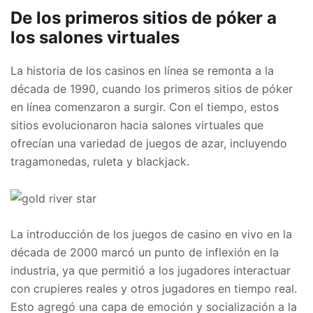
De los primeros sitios de póker a
los salones virtuales
La historia de los casinos en línea se remonta a la
década de 1990, cuando los primeros sitios de póker
en línea comenzaron a surgir. Con el tiempo, estos
sitios evolucionaron hacia salones virtuales que
ofrecían una variedad de juegos de azar, incluyendo
tragamonedas, ruleta y blackjack.
La introducción de los juegos de casino en vivo en la
década de 2000 marcó un punto de inflexión en la
industria, ya que permitió a los jugadores interactuar
con crupieres reales y otros jugadores en tiempo real.
Esto agregó una capa de emoción y socialización a la