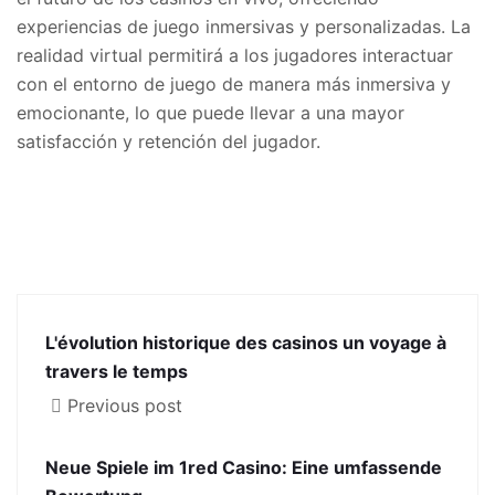
experiencias de juego inmersivas y personalizadas. La
realidad virtual permitirá a los jugadores interactuar
con el entorno de juego de manera más inmersiva y
emocionante, lo que puede llevar a una mayor
satisfacción y retención del jugador.
L'évolution historique des casinos un voyage à
travers le temps
Previous post
Neue Spiele im 1red Casino: Eine umfassende