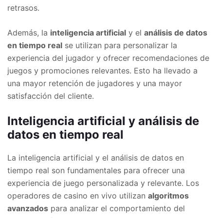
retrasos.
Además, la
inteligencia artificial
y el
análisis de datos
en tiempo real
se utilizan para personalizar la
experiencia del jugador y ofrecer recomendaciones de
juegos y promociones relevantes. Esto ha llevado a
una mayor retención de jugadores y una mayor
satisfacción del cliente.
Inteligencia artificial y análisis de
datos en tiempo real
La inteligencia artificial y el análisis de datos en
tiempo real son fundamentales para ofrecer una
experiencia de juego personalizada y relevante. Los
operadores de casino en vivo utilizan
algoritmos
avanzados
para analizar el comportamiento del