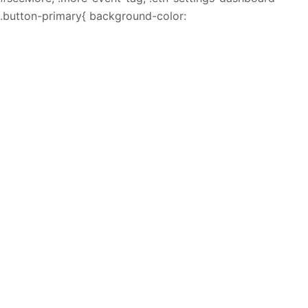
.button-primary{ background-color: