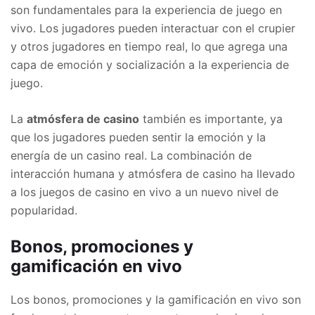
son fundamentales para la experiencia de juego en
vivo. Los jugadores pueden interactuar con el crupier
y otros jugadores en tiempo real, lo que agrega una
capa de emoción y socialización a la experiencia de
juego.
La
atmósfera de casino
también es importante, ya
que los jugadores pueden sentir la emoción y la
energía de un casino real. La combinación de
interacción humana y atmósfera de casino ha llevado
a los juegos de casino en vivo a un nuevo nivel de
popularidad.
Bonos, promociones y
gamificación en vivo
Los bonos, promociones y la gamificación en vivo son