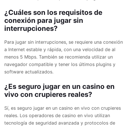
¿Cuáles son los requisitos de
conexión para jugar sin
interrupciones?
Para jugar sin interrupciones, se requiere una conexión
a Internet estable y rápida, con una velocidad de al
menos 5 Mbps. También se recomienda utilizar un
navegador compatible y tener los últimos plugins y
software actualizados.
¿Es seguro jugar en un casino en
vivo con crupieres reales?
Sí, es seguro jugar en un casino en vivo con crupieres
reales. Los operadores de casino en vivo utilizan
tecnología de seguridad avanzada y protocolos de