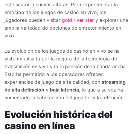
este sector a nuevas alturas. Para experimentar la
emoción de los juegos de casino en vivo, los
jugadores pueden visitar
gold river star
y explorar una
amplia variedad de opciones de entretenimiento en
vivo.
La evolución de los juegos de casino en vivo se ha
visto impulsada por la mejora de la tecnología de
transmisión en vivo y la expansión de la banda ancha.
Esto ha permitido a los operadores ofrecer
experiencias de juego de alta calidad, con
streaming
de alta definición
y
baja latencia
, lo que a su vez ha
aumentado la satisfacción del jugador y la retención.
Evolución histórica del
casino en línea