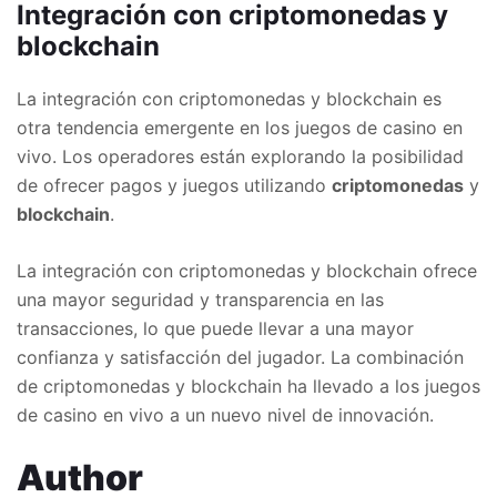
Integración con criptomonedas y
blockchain
La integración con criptomonedas y blockchain es
otra tendencia emergente en los juegos de casino en
vivo. Los operadores están explorando la posibilidad
de ofrecer pagos y juegos utilizando
criptomonedas
y
blockchain
.
La integración con criptomonedas y blockchain ofrece
una mayor seguridad y transparencia en las
transacciones, lo que puede llevar a una mayor
confianza y satisfacción del jugador. La combinación
de criptomonedas y blockchain ha llevado a los juegos
de casino en vivo a un nuevo nivel de innovación.
Author