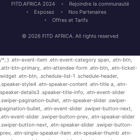
FITD.AFRICA 2024
Rejoindre la communauté
Exposez
Nos Partenaires
Offres et Tarifs
© 2026 FITD AFRICA. All rights reserved
/*; } .etn-event-item .etn-event-category span, .etn-btn,
.attr-btn-primary, .etn-attendee-form .etn-btn, .etn-ticket-
widget .etn-btn, .schedule-list-1 .schedule-header,
.speaker-style4 .etn-speaker-content .etn-title a, .etn-
speaker-details3 .speaker-title-info, .etn-event-slider
.swiper-pagination-bullet, .etn-speaker-slider .swiper-
pagination-bullet, .etn-event-slider .swiper-button-next,
.etn-event-slider .swiper-button-prev, .etn-speaker-slider
.swiper-button-next, .etn-speaker-slider .swiper-button-
prev, .etn-single-speaker-item .etn-speaker-thumb .etn-