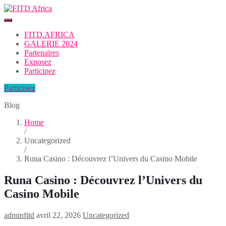
FITD.AFRICA
GALERIE 2024
Partenaires
Exposez
Participez
Participez
Blog
Home
/
Uncategorized
/
Runa Casino : Découvrez l’Univers du Casino Mobile
Runa Casino : Découvrez l’Univers du
Casino Mobile
adminfitd
avril 22, 2026
Uncategorized