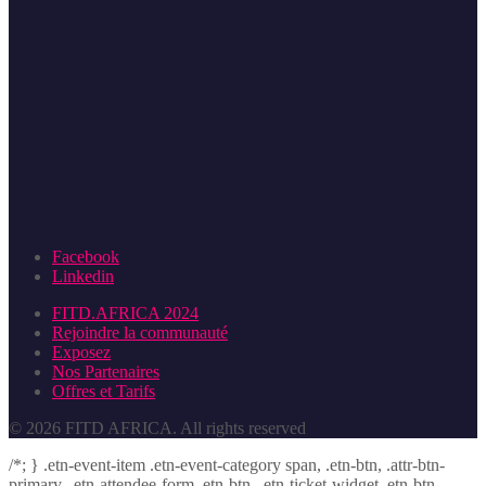
Facebook
Linkedin
FITD.AFRICA 2024
Rejoindre la communauté
Exposez
Nos Partenaires
Offres et Tarifs
© 2026 FITD AFRICA. All rights reserved
/*; } .etn-event-item .etn-event-category span, .etn-btn, .attr-btn-
primary, .etn-attendee-form .etn-btn, .etn-ticket-widget .etn-btn,