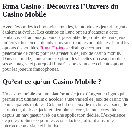
Runa Casino : Découvrez l’Univers du
Casino Mobile
Avec l’essor des technologies mobiles, le monde des jeux d’argent a
également évolué. Les casinos en ligne ont su s’adapter à cette
tendance, offrant aux joueurs la possibilité de profiter de leurs jeux
préférés directement depuis leurs smartphones ou tablettes. Parmi les
options disponibles,
Runa Casino
se distingue comme une
plateforme de choix pour les amateurs de jeux de casino mobile.
Dans cet article, nous allons explorer les facettes du casino mobile,
ses avantages, et pourquoi Runa Casino est une excellente option
pour les joueurs francophones.
Qu’est-ce qu’un Casino Mobile ?
Un casino mobile est une plateforme de jeux d’argent en ligne qui
permet aux utilisateurs d’accéder à une variété de jeux de casino via
leurs appareils mobiles. Cela inclut des jeux de machines à sous, de
la roulette, du blackjack, et bien plus encore, le tout accessible
depuis un navigateur web ou une application dédiée. L’expérience
de jeu est optimisée pour les écrans tactiles, offrant ainsi une
interface conviviale et intuitive.