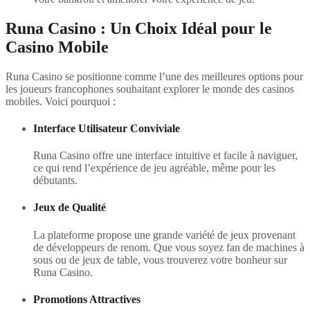
Runa Casino : Un Choix Idéal pour le
Casino Mobile
Runa Casino se positionne comme l’une des meilleures options pour
les joueurs francophones souhaitant explorer le monde des casinos
mobiles. Voici pourquoi :
Interface Utilisateur Conviviale
Runa Casino offre une interface intuitive et facile à naviguer,
ce qui rend l’expérience de jeu agréable, même pour les
débutants.
Jeux de Qualité
La plateforme propose une grande variété de jeux provenant
de développeurs de renom. Que vous soyez fan de machines à
sous ou de jeux de table, vous trouverez votre bonheur sur
Runa Casino.
Promotions Attractives