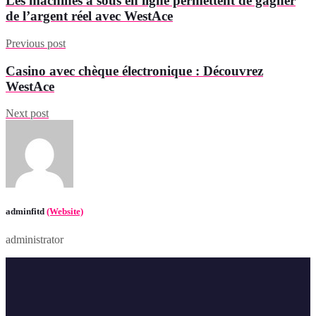
Les machines à sous en ligne permettent de gagner
de l’argent réel avec WestAce
Previous post
Casino avec chèque électronique : Découvrez
WestAce
Next post
adminfitd
(Website)
administrator