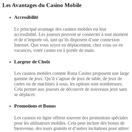
Les Avantages du Casino Mobile
Accessibilité
Le principal avantage des casinos mobiles est leur
accessibilité. Les joueurs peuvent se connecter à tout moment
et de n’importe où, tant qu’ils disposent d’une connexion
Internet. Que vous soyez en déplacement, chez vous ou en
vacances, votre casino est à portée de main.
Largeur de Choix
Les casinos mobiles comme Runa Casino proposent une large
gamme de jeux. Qu’il s’agisse de jeux de table, de jeux de
cartes ou de machines à sous, les options sont nombreuses.
Cela permet aux joueurs de découvrir de nouveaux jeux sans
se déplacer.
Promotions et Bonus
Les casinos en ligne offrent souvent des promotions spéciales
pour les utilisateurs mobiles. Cela peut inclure des bonus de
bienvenue, des tours gratuits et d’autres incitations pour attirer