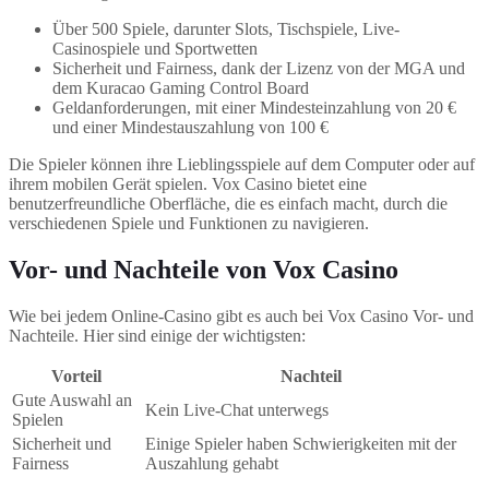
Über 500 Spiele, darunter Slots, Tischspiele, Live-
Casinospiele und Sportwetten
Sicherheit und Fairness, dank der Lizenz von der MGA und
dem Kuracao Gaming Control Board
Geldanforderungen, mit einer Mindesteinzahlung von 20 €
und einer Mindestauszahlung von 100 €
Die Spieler können ihre Lieblingsspiele auf dem Computer oder auf
ihrem mobilen Gerät spielen. Vox Casino bietet eine
benutzerfreundliche Oberfläche, die es einfach macht, durch die
verschiedenen Spiele und Funktionen zu navigieren.
Vor- und Nachteile von Vox Casino
Wie bei jedem Online-Casino gibt es auch bei Vox Casino Vor- und
Nachteile. Hier sind einige der wichtigsten:
Vorteil
Nachteil
Gute Auswahl an
Kein Live-Chat unterwegs
Spielen
Sicherheit und
Einige Spieler haben Schwierigkeiten mit der
Fairness
Auszahlung gehabt