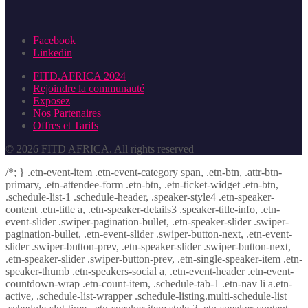
Facebook
Linkedin
FITD.AFRICA 2024
Rejoindre la communauté
Exposez
Nos Partenaires
Offres et Tarifs
© 2026 FITD AFRICA. All rights reserved
/*; } .etn-event-item .etn-event-category span, .etn-btn, .attr-btn-
primary, .etn-attendee-form .etn-btn, .etn-ticket-widget .etn-btn,
.schedule-list-1 .schedule-header, .speaker-style4 .etn-speaker-
content .etn-title a, .etn-speaker-details3 .speaker-title-info, .etn-
event-slider .swiper-pagination-bullet, .etn-speaker-slider .swiper-
pagination-bullet, .etn-event-slider .swiper-button-next, .etn-event-
slider .swiper-button-prev, .etn-speaker-slider .swiper-button-next,
.etn-speaker-slider .swiper-button-prev, .etn-single-speaker-item .etn-
speaker-thumb .etn-speakers-social a, .etn-event-header .etn-event-
countdown-wrap .etn-count-item, .schedule-tab-1 .etn-nav li a.etn-
active, .schedule-list-wrapper .schedule-listing.multi-schedule-list