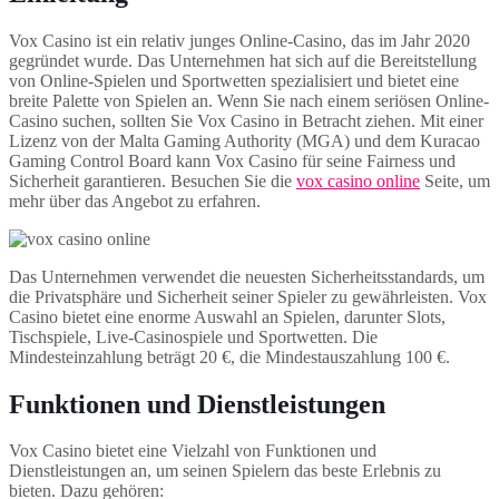
Vox Casino ist ein relativ junges Online-Casino, das im Jahr 2020
gegründet wurde. Das Unternehmen hat sich auf die Bereitstellung
von Online-Spielen und Sportwetten spezialisiert und bietet eine
breite Palette von Spielen an. Wenn Sie nach einem seriösen Online-
Casino suchen, sollten Sie Vox Casino in Betracht ziehen. Mit einer
Lizenz von der Malta Gaming Authority (MGA) und dem Kuracao
Gaming Control Board kann Vox Casino für seine Fairness und
Sicherheit garantieren. Besuchen Sie die
vox casino online
Seite, um
mehr über das Angebot zu erfahren.
Das Unternehmen verwendet die neuesten Sicherheitsstandards, um
die Privatsphäre und Sicherheit seiner Spieler zu gewährleisten. Vox
Casino bietet eine enorme Auswahl an Spielen, darunter Slots,
Tischspiele, Live-Casinospiele und Sportwetten. Die
Mindesteinzahlung beträgt 20 €, die Mindestauszahlung 100 €.
Funktionen und Dienstleistungen
Vox Casino bietet eine Vielzahl von Funktionen und
Dienstleistungen an, um seinen Spielern das beste Erlebnis zu
bieten. Dazu gehören: