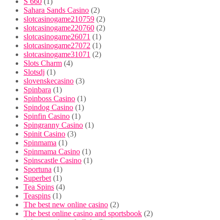
S 660
(1)
Sahara Sands Casino
(2)
slotcasinogame210759
(2)
slotcasinogame220760
(2)
slotcasinogame26071
(1)
slotcasinogame27072
(1)
slotcasinogame31071
(2)
Slots Charm
(4)
Slotsdj
(1)
slovenskecasino
(3)
Spinbara
(1)
Spinboss Casino
(1)
Spindog Casino
(1)
Spinfin Casino
(1)
Spingranny Casino
(1)
Spinit Casino
(3)
Spinmama
(1)
Spinmama Casino
(1)
Spinscastle Casino
(1)
Sportuna
(1)
Superbet
(1)
Tea Spins
(4)
Teaspins
(1)
The best new online casino
(2)
The best online casino and sportsbook
(2)