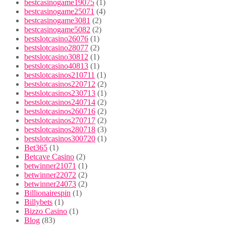
bestcasinogame19075
(1)
bestcasinogame25071
(4)
bestcasinogame3081
(2)
bestcasinogame5082
(2)
bestslotcasino26076
(1)
bestslotcasino28077
(2)
bestslotcasino30812
(1)
bestslotcasino40813
(1)
bestslotcasinos210711
(1)
bestslotcasinos220712
(2)
bestslotcasinos230713
(1)
bestslotcasinos240714
(2)
bestslotcasinos260716
(2)
bestslotcasinos270717
(2)
bestslotcasinos280718
(3)
bestslotcasinos300720
(1)
Bet365
(1)
Betcave Casino
(2)
betwinner21071
(1)
betwinner22072
(2)
betwinner24073
(2)
Billionairespin
(1)
Billybets
(1)
Bizzo Casino
(1)
Blog
(83)