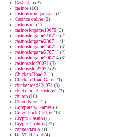
Casinolab
(3)
casinos
(10)
casinos non gamstop
(1)
Casinos online
(2)
casinos uk
(1)
casinoslotgame18078
(3)
casinoslotgame210710
(2)
casinoslotgame230711
(1)
casinoslotgame250712
(3)
casinoslotgame270713
(2)
casinoslotgame290714
(3)
casinostslot26071
(3)
casinostslot27072
(2)
Chicken Road 2
(1)
Chicken Road Game
(1)
chickenroad224071
(3)
chickenroad2casinos1
(2)
chilton
(10)
Cloud News
(1)
Computers, Games
(3)
Crazy Luck Casino
(15)
Crypto Casino
(1)
Crypto Casinos
(20)
cuphead.ru A
(1)
Da Vinci Gold
(4)