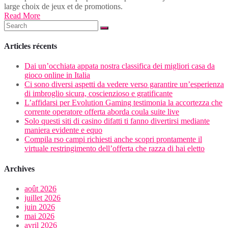
large choix de jeux et de promotions.
Read More
Articles récents
Dai un’occhiata appata nostra classifica dei migliori casa da
gioco online in Italia
Ci sono diversi aspetti da vedere verso garantire un’esperienza
di imbroglio sicura, coscienzioso e gratificante
L’affidarsi per Evolution Gaming testimonia la accortezza che
corrente operatore offerta aborda coula suite live
Solo questi siti di casino difatti ti fanno divertirsi mediante
maniera evidente e equo
Compila rso campi richiesti anche scopri prontamente il
virtuale restringimento dell’offerta che razza di hai eletto
Archives
août 2026
juillet 2026
juin 2026
mai 2026
avril 2026