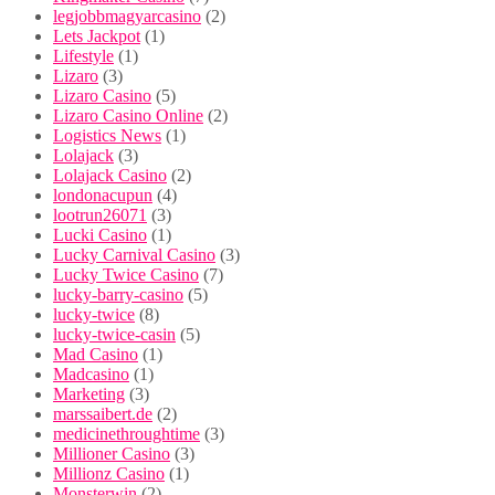
legjobbmagyarcasino
(2)
Lets Jackpot
(1)
Lifestyle
(1)
Lizaro
(3)
Lizaro Casino
(5)
Lizaro Casino Online
(2)
Logistics News
(1)
Lolajack
(3)
Lolajack Casino
(2)
londonacupun
(4)
lootrun26071
(3)
Lucki Casino
(1)
Lucky Carnival Casino
(3)
Lucky Twice Casino
(7)
lucky-barry-casino
(5)
lucky-twice
(8)
lucky-twice-casin
(5)
Mad Casino
(1)
Madcasino
(1)
Marketing
(3)
marssaibert.de
(2)
medicinethroughtime
(3)
Millioner Casino
(3)
Millionz Casino
(1)
Monsterwin
(2)