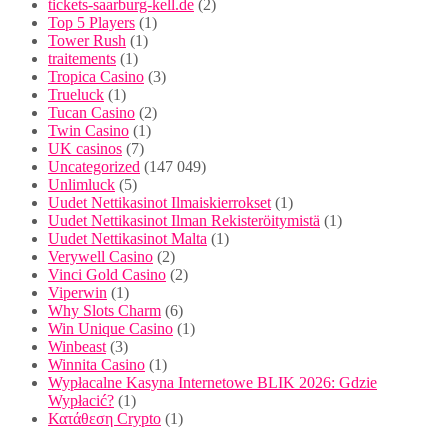
tickets-saarburg-kell.de
(2)
Top 5 Players
(1)
Tower Rush
(1)
traitements
(1)
Tropica Casino
(3)
Trueluck
(1)
Tucan Casino
(2)
Twin Casino
(1)
UK casinos
(7)
Uncategorized
(147 049)
Unlimluck
(5)
Uudet Nettikasinot Ilmaiskierrokset
(1)
Uudet Nettikasinot Ilman Rekisteröitymistä
(1)
Uudet Nettikasinot Malta
(1)
Verywell Casino
(2)
Vinci Gold Casino
(2)
Viperwin
(1)
Why Slots Charm
(6)
Win Unique Casino
(1)
Winbeast
(3)
Winnita Casino
(1)
Wypłacalne Kasyna Internetowe BLIK 2026: Gdzie
Wypłacić?
(1)
Κατάθεση Crypto
(1)