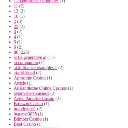
1 Plateformes Étrangères
(1)
11
(2)
13
(3)
16
(1)
2
(3)
25
(2)
3
(2)
4
(1)
5
(1)
6
(2)
80
(226)
a16z generative ai
(11)
ai companion
(1)
ai in finance examples 1
(2)
ai-girlfriend
(2)
Aphrodite Casino
(1)
Article
(1)
Ausländische Online Casinos
(1)
aviamasters-casinos
(2)
Aztec Paradise Casino
(2)
Basswin Casino
(1)
bc-bdgame1
(2)
bcgame3035
(1)
Bdmbet Casino
(1)
Beef Casino
(1)