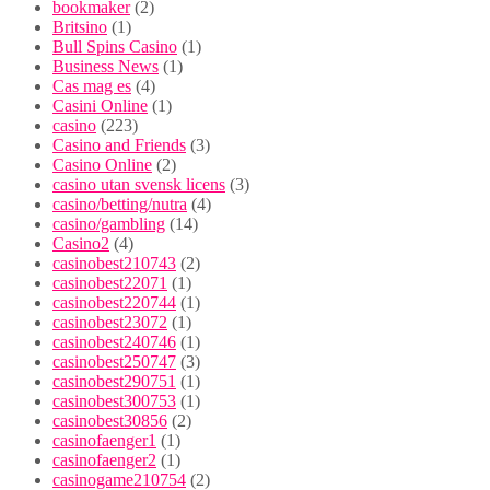
bookmaker
(2)
Britsino
(1)
Bull Spins Casino
(1)
Business News
(1)
Cas mag es
(4)
Casini Online
(1)
casino
(223)
Casino and Friends
(3)
Casino Online
(2)
casino utan svensk licens
(3)
casino/betting/nutra
(4)
casino/gambling
(14)
Casino2
(4)
casinobest210743
(2)
casinobest22071
(1)
casinobest220744
(1)
casinobest23072
(1)
casinobest240746
(1)
casinobest250747
(3)
casinobest290751
(1)
casinobest300753
(1)
casinobest30856
(2)
casinofaenger1
(1)
casinofaenger2
(1)
casinogame210754
(2)