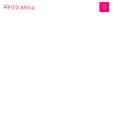
AUTEUR/AUTRICE :
TEMP TEMP
Home
/
Author Blogs