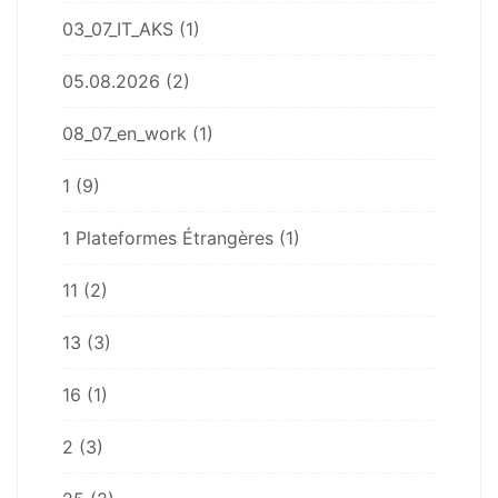
03_07_IT_AKS
(1)
05.08.2026
(2)
08_07_en_work
(1)
1
(9)
1 Plateformes Étrangères
(1)
11
(2)
13
(3)
16
(1)
2
(3)