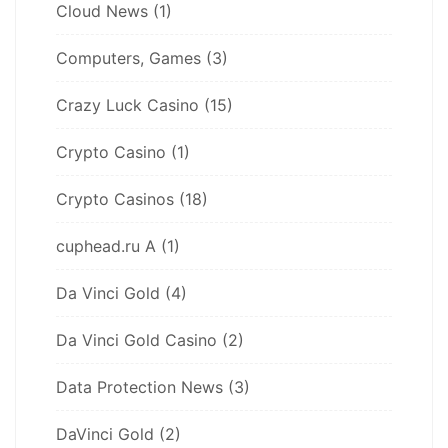
Cloud News
(1)
Computers, Games
(3)
Crazy Luck Casino
(15)
Crypto Casino
(1)
Crypto Casinos
(18)
cuphead.ru A
(1)
Da Vinci Gold
(4)
Da Vinci Gold Casino
(2)
Data Protection News
(3)
DaVinci Gold
(2)