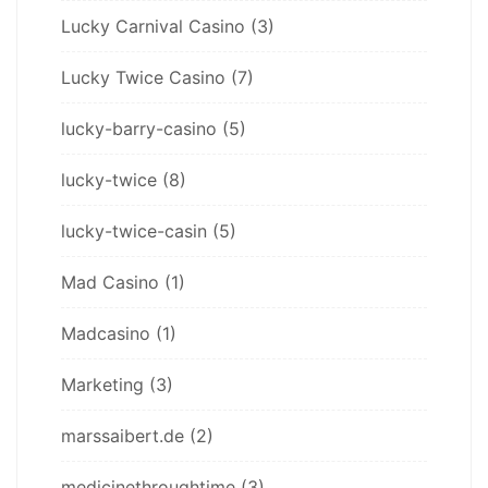
Lucky Carnival Casino
(3)
Lucky Twice Casino
(7)
lucky-barry-casino
(5)
lucky-twice
(8)
lucky-twice-casin
(5)
Mad Casino
(1)
Madcasino
(1)
Marketing
(3)
marssaibert.de
(2)
medicinethroughtime
(3)