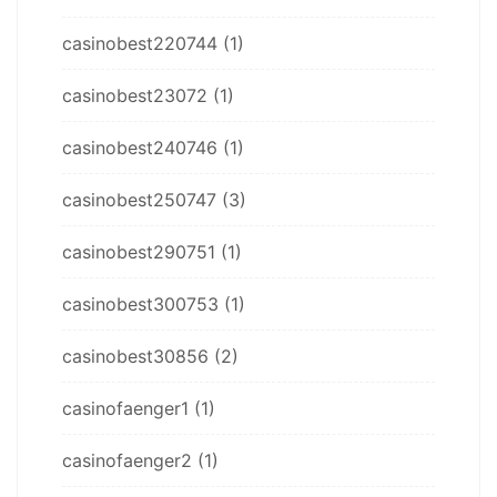
casinobest220744
(1)
casinobest23072
(1)
casinobest240746
(1)
casinobest250747
(3)
casinobest290751
(1)
casinobest300753
(1)
casinobest30856
(2)
casinofaenger1
(1)
casinofaenger2
(1)