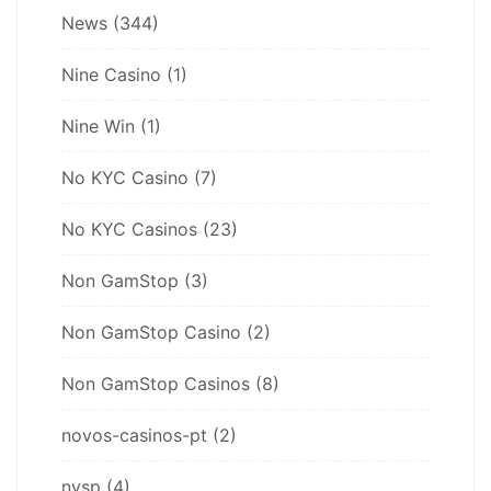
News
(344)
Nine Casino
(1)
Nine Win
(1)
No KYC Casino
(7)
No KYC Casinos
(23)
Non GamStop
(3)
Non GamStop Casino
(2)
Non GamStop Casinos
(8)
novos-casinos-pt
(2)
nysp
(4)