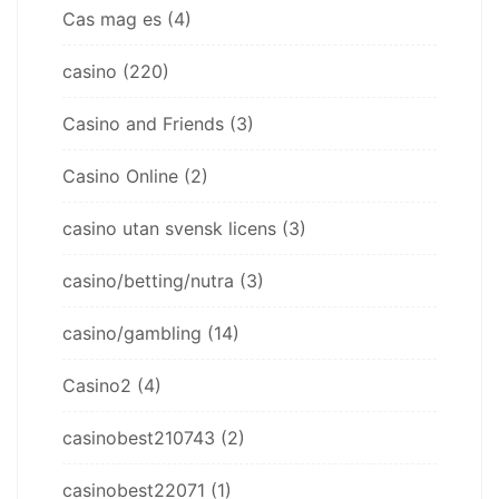
Cas mag es
(4)
casino
(220)
Casino and Friends
(3)
Casino Online
(2)
casino utan svensk licens
(3)
casino/betting/nutra
(3)
casino/gambling
(14)
Casino2
(4)
casinobest210743
(2)
casinobest22071
(1)