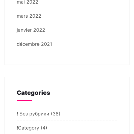
mai 2022
mars 2022
janvier 2022
décembre 2021
Categories
! Без рубрики
(38)
!Category
(4)