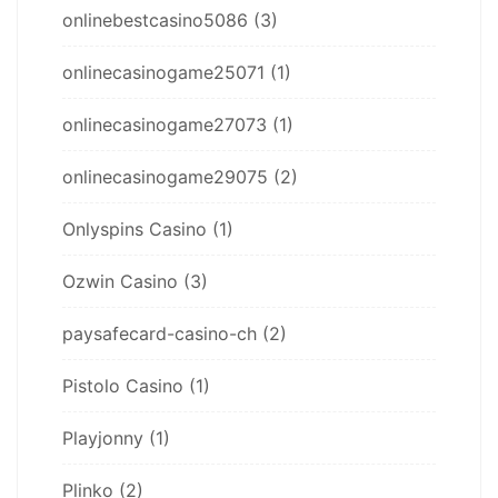
onlinebestcasino5086
(3)
onlinecasinogame25071
(1)
onlinecasinogame27073
(1)
onlinecasinogame29075
(2)
Onlyspins Casino
(1)
Ozwin Casino
(3)
paysafecard-casino-ch
(2)
Pistolo Casino
(1)
Playjonny
(1)
Plinko
(2)