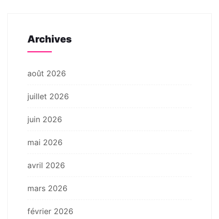
Archives
août 2026
juillet 2026
juin 2026
mai 2026
avril 2026
mars 2026
février 2026