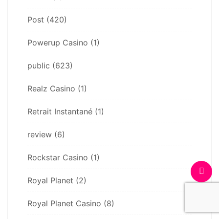
Post
(420)
Powerup Casino
(1)
public
(623)
Realz Casino
(1)
Retrait Instantané
(1)
review
(6)
Rockstar Casino
(1)
Royal Planet
(2)
Royal Planet Casino
(8)