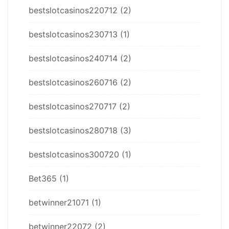
bestslotcasinos220712
(2)
bestslotcasinos230713
(1)
bestslotcasinos240714
(2)
bestslotcasinos260716
(2)
bestslotcasinos270717
(2)
bestslotcasinos280718
(3)
bestslotcasinos300720
(1)
Bet365
(1)
betwinner21071
(1)
betwinner22072
(2)