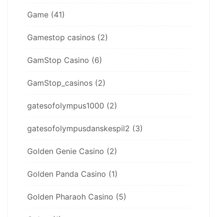
Game
(41)
Gamestop casinos
(2)
GamStop Casino
(6)
GamStop_casinos
(2)
gatesofolympus1000
(2)
gatesofolympusdanskespil2
(3)
Golden Genie Casino
(2)
Golden Panda Casino
(1)
Golden Pharaoh Casino
(5)