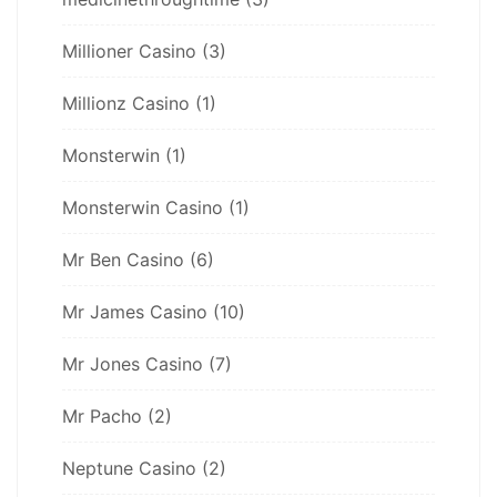
Millioner Casino
(3)
Millionz Casino
(1)
Monsterwin
(1)
Monsterwin Casino
(1)
Mr Ben Casino
(6)
Mr James Casino
(10)
Mr Jones Casino
(7)
Mr Pacho
(2)
Neptune Casino
(2)